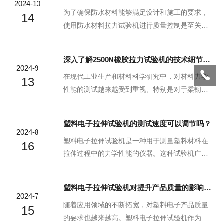
2024-10
为了确保防水材料能够满足设计和施工的要求，
14
使用防水材料拉力试验机进行质量控制是至关重
要的。在建筑行业中，防水材料的质量直接关系
到建筑物的耐久性和安全性。本文将探讨防水材
深入了解2500N橡胶拉力试验机的技术细节与应用
料拉力试验机在产品质量控制中的作用及其对行
2024-9
业的影响。防水材料拉力试验机能够模拟实际使
在现代工业生产和材料科学研究中，对材料力学
13
用中的拉伸、压缩和撕裂等力的作用，从而评估
性能的测试越来越受到重视。特别是对于柔韧性
材料的力学性能。通过对材料进行一系列的力学
较大的材料如橡胶，专门的测试设备是必要的。2
测试，可以准确地测量出其抗拉强度、延伸率和
500N橡胶拉力试验机作为专门对橡胶和类似柔性
塑料电子拉伸试验机的测试速度可以调节吗？
抗撕裂性等关键指标。这些数据为生产厂家提供
材料进行拉伸试验的重要工具，其技术细节和应
2024-8
了科学的依据，帮助他们判断产品是否达到了预
用都具研究价值。2500N橡胶拉力试验机主要包
塑料电子拉伸试验机是一种用于测量塑料材料在
16
定的性能标准。在生...
含加载框架、驱动系统、测量系统和控制系统等
拉伸过程中的力学性能的仪器。这种试验机广泛
核心部件。加载框架提供稳定的力学支持，并有
应用于材料科学、工程设计以及质量控制等领
足够空间以适应不同标距和形状的试样。驱动系
域。在这些应用中，测试速度的调节对于准确测
塑料电子拉伸试验机对提升产品质量的影响评估
统通常由高性能步进电机或伺服电机组成，能精
量材料性能至关重要。本文将探讨塑料电子拉伸
2024-7
确控制加载速度和力量，确保试验过程平稳且连
试验机的测试速度调节功能，以及这一功能的重
随着应用领域的不断拓宽，对塑料电子产品质量
15
续。测量...
要性和操作方法。一、概述塑料电子拉伸试验机
的要求也越来越高。塑料电子拉伸试验机作为评