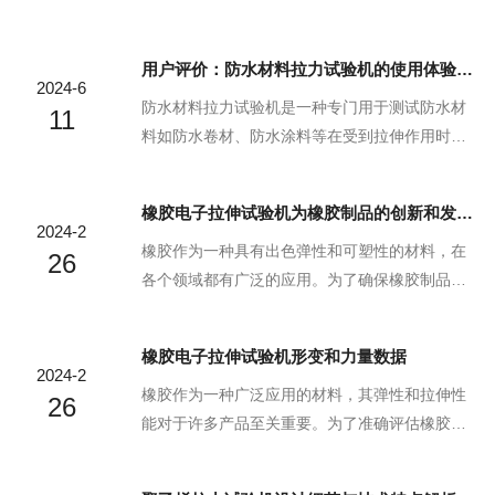
主要用于测量材料在拉伸过程中所承受的应力和
估和保障这些产品质量的关键仪器，其重要性不
应变。这种试验机通过施加逐步增加的负荷来拉
言而喻。塑料电子拉伸试验机的主要功能是对塑
用户评价：防水材料拉力试验机的使用体验分享
伸材料，同时记录其在不同负荷下的变形情况。
料材料及其制品进行力学性能测试。通过测定材
2024-6
通过这些数据，可以计算出材料的各种力学性能
料在受到拉伸、压缩、弯曲等力作用下的响应，
防水材料拉力试验机是一种专门用于测试防水材
11
指标，如抗拉强度、伸...
可以准确获得材料的弹性模量、屈服强度、断裂
料如防水卷材、防水涂料等在受到拉伸作用时抵
伸长率等关键参数。这些参数直接关系到产品的
抗破坏的能力的设备。这类试验对于确保防水层
耐用性、稳定性及安全性，是质量控制过程中的
能够承受自然环境中的各种应力，如风压、温差
橡胶电子拉伸试验机为橡胶制品的创新和发展贡献力量
核心指标。使用试验机对产品质量的提升作用体
引起的热胀冷缩等至关重要。用户评价作为产品
2024-2
现在几个方面。该设备能够模拟产品在实际使用
性能与操作便捷性的直接反馈，对设备的持续优
橡胶作为一种具有出色弹性和可塑性的材料，在
26
过程中可能遇到的各...
化与改进起着决定性作用。现代防水材料拉力试
各个领域都有广泛的应用。为了确保橡胶制品的
验机通常集成了先进的电子控制技术与精密的传
质量和性能，我们需要对其拉伸性能进行精确的
感器系统，能够实现对试样加载速率的精确控制
测试。橡胶电子拉伸试验机就是这样一种能够准
橡胶电子拉伸试验机形变和力量数据
和力值的准确测量。它们大多配备有直观的操作
确评估橡胶拉伸性能的先进设备。橡胶电子拉伸
2024-2
界面，支持多种国际标准测试方法，如ASTMD63
试验机的工作原理橡胶电子拉伸试验机主要由拉
橡胶作为一种广泛应用的材料，其弹性和拉伸性
26
8、ISO5...
伸装置、测量系统和控制系统组成。在测试过程
能对于许多产品至关重要。为了准确评估橡胶的
中，首先将橡胶样品固定在拉伸装置上，然后通
拉伸性能，工程师们研发了橡胶电子拉伸试验
过控制系统施加逐渐增大的拉力。测量系统会实
机。橡胶电子拉伸试验机橡胶电子拉伸试验机主