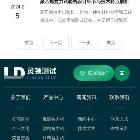
聚乙烯拉力试验机设计细节与技术特点解析
时记录橡胶样品在拉伸过程中的形变和力量数
要由拉伸装置、测量系统和控制系统组成。首
2024-2
据。通过对这些数据进行分析，我们可以得到橡
先，将橡胶样品固定在拉伸装置上，通过控制系
聚乙烯拉力试验机，作为一种在材料科学和工程
5
胶的应力-应变曲线，...
统施加逐渐增大的拉力。测量系统会实时记录橡
领域中广泛应用的测试设备，主要用于对聚乙烯
胶样品在拉伸过程中的形变和力量数据。通过分
材料进行拉伸、压缩、弯曲等力学性能的测试。
析这些数据，可以得到橡胶的应力-应变曲线，进
一、设计细节结构设计：它的结构设计需满足高
首页
上一页
下一页
末页
而评估其拉伸性能、弹性模量等关键指标。橡胶
精度、高稳定性以及易于操作的要求。其主要构
电子拉伸试验机的应用橡胶电子拉伸试验机广泛
成部分包括：机械系统、控制系统、测试系统和
应用于橡胶制品的质量...
软件系统。机械系统负责实现试样的夹持、拉伸
和位移；控制系统则负责提供精确的加载力和速
联系我们
度控制；测试系统负责采集和记录数据；软件系
统则为用户提供一个友好的操作界面。材料选
择：在选择制造材料时，需考虑到设备的强度、
关于我们
产品中心
新闻资讯
联系我们
刚度以及耐磨性。通常...
公司简介
橡胶拉力机
新闻中心
联系方式
企业文化
塑料拉力机
技术文章
在线留言
荣誉资质
材料拉力机