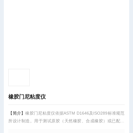
橡胶门尼粘度仪
【简介】
橡胶门尼粘度仪依据ASTM D1646及ISO289标准规范
所设计制造。用于测试原胶（天然橡胶、合成橡胶）或已配方
胶的Mooney门尼粘度值；测量胶料的应力松弛时间；测量已配