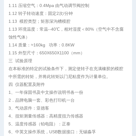
1.11 压缩空气：0.4Mpa 由气动调节阀控制
1.12 转子转动速度：固定2次/分钟
1.13 模腔类型；矩形深沟槽模腔
1.13 环境温度：常温--40℃，相对湿度＜80%（空气中不含腐
蚀性气体）
1.14 质量：≈160kg 功率：0.8KW
1.15 外型尺寸：650X650X1100（mm）
三 试验原理
在本标准的特定的试验条件下，测定使转子在充满橡胶的模腔
中所需的转矩，并将此转矩以门尼粘度作为计量单位。
四 仪器配置及附件
1、一年保固书及中文操作说明书各一份
2．品牌电脑一套、彩色打印机一台
3、气动原件：亚德客
4、扭矩测量传感器：高精度扭力传感器
5、温度传感器（铂电阻）：正泰
6、中英文操作系统，USB数据接口：无锡淼孚