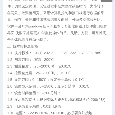
件，调整设定简便，试验过程中任意修改试验时间，大小转子
各两只，控温范围宽。采用计算机控制和接口板进行数据的采
集、保存、处理和打印试验结果及曲线，可做多次试验对比。
软件平台可为windows任何等版本，可视化的图形软件窗口操作
界面,使数字处理更加准确,使操作简单、灵活、方便。可靠性高,
全面体现高度自动化特点。
二 技术指标及规格
1.1 执行标准： GB/T1232 -92 GB/T1233 ISO289-1985
1.2 测温范围： 室温--200℃
1.3 测温精度： 25--200℃时， ±0.01℃
1.4 控温稳定度：25--200℃时， ±0.1℃
1.5 设定范围：0--150℃；设定最小单位：0.1℃
1.6 温度显示范围：0--150℃；显示分辨率：0.01℃
1.7 设定时间范围：0--200分钟；
1.8 显示量程切换：根据实际力矩自动增加和减少(0-200门尼)
1.9 门尼值显示精度：0.01门尼值
1.10 电源：～220V±10%，50±1Hz，必须要良好接地