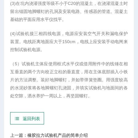
(3)在坑内浇灌强度等级不小于C20的混凝土，在浇灌混凝土时
留出锚固地脚螺钉的孔洞及安装电路、传感器的管道。混凝土
基础的平面应用水平仪找平。
(4)试验机接三相四线电源，电源应安装空气开关和漏电保护
装置。电线距离地面应大于150cm，电线上应安装手动电闸来
控制试验机电源。
（5）试验机主体应使用框式水平仪或借用附件中的线锤在相
互垂直的两个方向校正立柱的垂直度，用在主体底部插入小铁
片的方法调整。装好地脚螺钉，并如带弹簧垫圈。用强度较高
的水泥砂浆将各地脚螺钉孔浇固，并填实试验机与地面间的各
处空隙，洒水养护一周以上，再坚固螺钉。
返回列表
上一篇：
橡胶拉力试验机产品的简单介绍