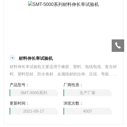
材料伸长率试验机
材料伸长率试验机主要适用于橡胶、塑料、电线电缆、复合材
料、塑料型材、防水卷材、金属线材的拉伸、压缩、弯曲、剪
切、剥离、撕裂等多种试验，是质检单位、科研部门、大专院
产品型号：
厂商性质：
校、工矿企业*的检测仪器。可根据GB、ISO 、ASTM 、JIS
SMT-5000系列
生产厂家
、DIN等多种标准进行力学性能的试验。
更新时间：
浏览次数：
2021-09-17
4007