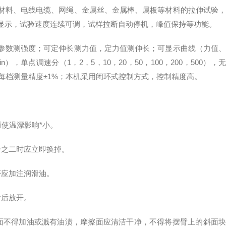
材料、电线电缆、网绳、金属丝、金属棒、属板等材料的拉伸试验
显示，试验速度连续可调，试样拉断自动停机，峰值保持等功能。
参数测强度；可定伸长测力值，定力值测伸长；可显示曲线（力值、
），单点调速分（1，2，5，10，20，50，100，200，500），无
档每档测量精度±1%；本机采用闭环式控制方式，控制精度高。
而使温漂影响*小。
分之二时应立即换掉。
否应加注润滑油。
片后放开。
面不得加油或溅有油渍，摩擦面应清洁干净，不得将摆臂上的斜面块