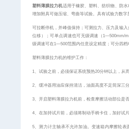
塑料薄膜拉力机
适用于橡胶、塑料、纺织物、防水
增加附具可做压缩、弯曲等试验。具有试验力数字
可拉断停机，并峰值保持；可测拉力、压力及输入
位移）；可单点调速也可无级调速（1—500mm/min
级调速可在1—500范围内任意设定精度；可分四
塑料薄膜拉力机的维护工作：
1、试验之前，必须保证系统预热20分钟以上，从
2、缓冲器用油应保持清洁，油面高度不足筒深三
3、开启塑料薄膜拉力机前，检查摩擦活动部位是
4、在加持试片前，必须将制动手柄卡住，加好试
5、测力计主轴承不允许加油。变速箱内摩擦轮表