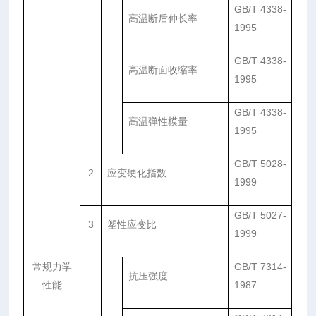
GB/T 4338-
高温断后伸长率
1995
GB/T 4338-
高温断面收缩率
1995
GB/T 4338-
高温弹性模量
1995
GB/T 5028-
2
应变硬化指数
1999
GB/T 5027-
3
塑性应变比
1999
常规力学
GB/T 7314-
抗压强度
性能
1987