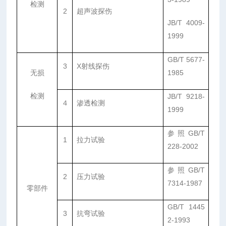
检测
2
超声波探伤
JB/T 4009-
1999
GB/T 5677-
3
X
射线探伤
无损
1985
检测
JB/T 9218-
４
渗透检测
1999
参照
GB/T
1
拉力试验
228-2002
参照
GB/T
2
压力试验
7314-1987
零部件
GB/T 1445
3
抗弯试验
2-1993