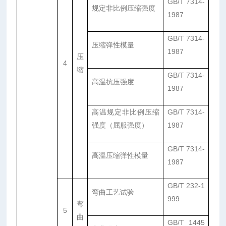
GB/T 7314-
规定非比例压缩强度
1987
GB/T 7314-
压缩弹性模量
1987
压
4
缩
GB/T 7314-
高温抗压强度
1987
高温规定非比例压缩
GB/T 7314-
强度（屈服强度）
1987
GB/T 7314-
高温压缩弹性模量
1987
GB/T 232-1
弯曲工艺试验
999
弯
5
曲
GB/T 1445