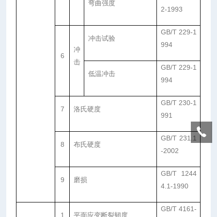
弯曲强度
2-1993
GB/T 229-1
冲击试验
994
冲
6
击
GB/T 229-1
低温冲击
994
GB/T 230-1
7
洛氏硬度
991
GB/T 231.1
8
布氏硬度
-2002
GB/T 1244
9
磨损
4.1-1990
GB/T 4161-
1
平面应变断裂韧度