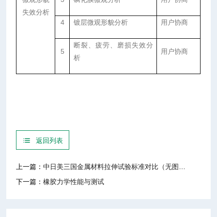
失效分析
4
镀层微观形貌分析
用户协商
断裂、疲劳、磨损失效分
5
用户协商
析
返回列表
上一篇：
中日美三国金属材料拉伸试验标准对比（无图版）
下一篇：
橡胶力学性能与测试