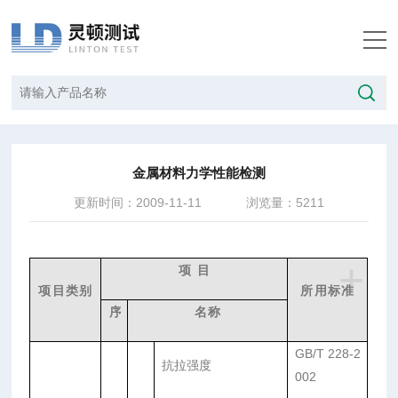
当前位置：
首页
/
技术文章
/
金属材料力学性能检测
金属材料力学性能检测
更新时间：2009-11-11
浏览量：5211
+
项 目
项目类别
所用标准
序
名称
GB/T 228-2
抗拉强度
002