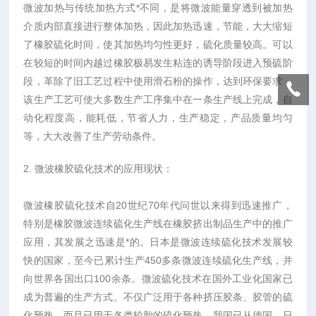
微波加热与传统加热方式*不同，是将微波能量穿透到被加热
介质内部直接进行整体加热，因此加热迅速，节能，大大缩短
了橡胶硫化时间，使其加热均匀性更好，硫化质量较高。可以
在较短的时间内越过橡胶极易发生粘连的诱导阶段进入预硫阶
段，革除了旧工艺过程中使用滑石粉的操作，达到环保要求，
该生产工艺可使大多数生产工序集中在一条生产线上完成，自
动化程度高，能耗低，节省人力，生产稳定，产品质量均匀
等，大大改善了生产劳动条件。
2. 微波橡胶硫化技术的应用现状：
微波橡胶硫化技术自20世纪70年代问世以来得到迅速推广，
特别是橡胶微波连续硫化生产线在橡胶挤出制品生产中的推广
应用，其发展之迅速是*的。日本是微波连续硫化技术发展较
快的国家，至今已累计生产450多条微波连续硫化生产线，并
向世界各国出口100余条。微波硫化技术在国外工业化国家已
成为普遍的生产方式。不仅广泛用于各种挤压胶条、胶管的硫
化预热，而且已用于各类轮胎的硫化预热。我国已从德国、日