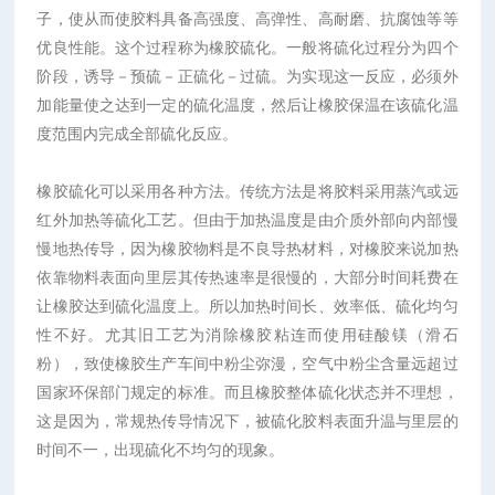
子，使从而使胶料具备高强度、高弹性、高耐磨、抗腐蚀等等
优良性能。这个过程称为橡胶硫化。一般将硫化过程分为四个
阶段，诱导－预硫－正硫化－过硫。为实现这一反应，必须外
加能量使之达到一定的硫化温度，然后让橡胶保温在该硫化温
度范围内完成全部硫化反应。
橡胶硫化可以采用各种方法。传统方法是将胶料采用蒸汽或远
红外加热等硫化工艺。但由于加热温度是由介质外部向内部慢
慢地热传导，因为橡胶物料是不良导热材料，对橡胶来说加热
依靠物料表面向里层其传热速率是很慢的，大部分时间耗费在
让橡胶达到硫化温度上。所以加热时间长、效率低、硫化均匀
性不好。尤其旧工艺为消除橡胶粘连而使用硅酸镁（滑石
粉），致使橡胶生产车间中粉尘弥漫，空气中粉尘含量远超过
国家环保部门规定的标准。而且橡胶整体硫化状态并不理想，
这是因为，常规热传导情况下，被硫化胶料表面升温与里层的
时间不一，出现硫化不均匀的现象。