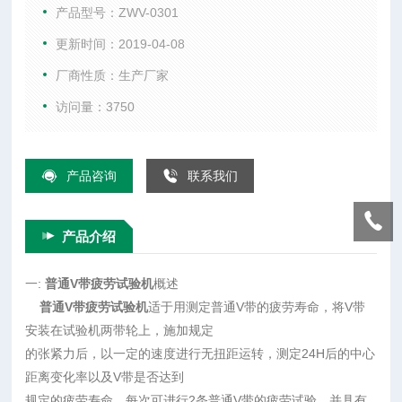
否达到规定的疲劳寿命，每次可进行2条普通V带的疲劳试验，
产品型号：ZWV-0301
并具有测长功能，可以作为测长机使用，也可以进行其他带类
更新时间：2019-04-08
的疲劳试验和测长，数字显示转速及运转时间，操作方便，设
厂商性质：生产厂家
计新颖，外形美观，可靠性高。
访问量：3750
产品咨询
联系我们
产品介绍
一:
普通V带疲劳试验机
概述
普通V带疲劳试验机
适于用测定普通V带的疲劳寿命，将V带
安装在试验机两带轮上，施加规定
的张紧力后，以一定的速度进行无扭距运转，测定24H后的中心
距离变化率以及V带是否达到
规定的疲劳寿命，每次可进行2条普通V带的疲劳试验，并具有