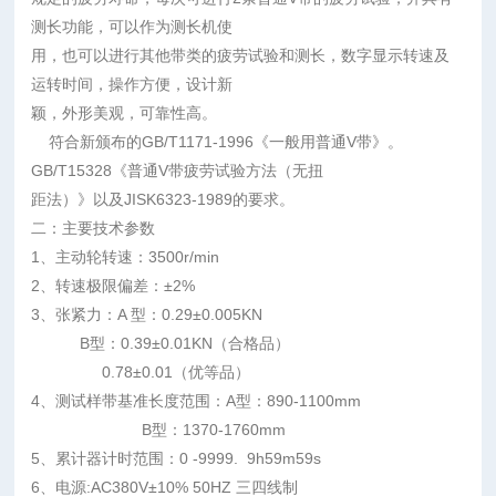
测长功能，可以作为测长机使
用，也可以进行其他带类的疲劳试验和测长，数字显示转速及
运转时间，操作方便，设计新
颖，外形美观，可靠性高。
符合新颁布的GB/T1171-1996《一般用普通V带》。
GB/T15328《普通V带疲劳试验方法（无扭
距法）》以及JISK6323-1989的要求。
二：主要技术参数
1、主动轮转速：3500r/min
2、转速极限偏差：±2%
3、张紧力：A 型：0.29±0.005KN
B型：0.39±0.01KN（合格品）
0.78±0.01（优等品）
4、测试样带基准长度范围：A型：890-1100mm
B型：1370-1760mm
5、累计器计时范围：0 -9999. 9h59m59s
6、电源:AC380V±10% 50HZ 三四线制