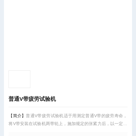
普通V带疲劳试验机
【简介】
普通V带疲劳试验机适于用测定普通V带的疲劳寿命，
将V带安装在试验机两带轮上，施加规定的张紧力后，以一定的
速度进行无扭距运转，测定24H后的中心距离变化率以及V带是