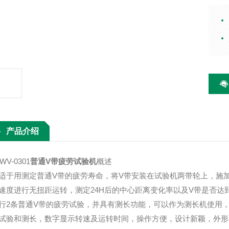
定的
以及
带的
也可
运转
产品介绍
ZWV-0301
普通V带疲劳试验机
概述
适于用测定普通V带的疲劳寿命，将V带安装在试验机两带轮上，施
速度进行无扭距运转，测定24H后的中心距离变化率以及V带是否达
行2条普通V带的疲劳试验，并具有测长功能，可以作为测长机使用
试验和测长，数字显示转速及运转时间，操作方便，设计新颖，外形