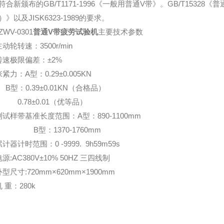
符合新颁布的GB/T1171-1996《一般用普通V带》。GB/T15328
》以及JISK6323-1989的要求。
WV-0301
普通V带疲劳试验机
主要技术参数
动轮转速：3500r/min
转速极限偏差：±2%
张紧力：A型：0.29±0.005KN
：0.39±0.01KN（合格品）
78±0.01（优等品）
测试样带基准长度范围：A型：890-1100mm
型：1370-1760mm
计器计时范围：0 -9999. 9h59m59s
源:AC380V±10% 50HZ 三四线制
型尺寸:720mm×620mm×1900mm
 重：280k