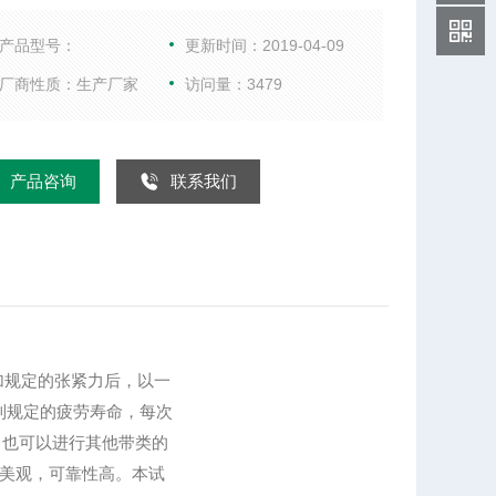
速度进行无扭距运转，测定24H后的中心距离变化率
V带是否达到规定的疲劳寿命，每次可进行2条普通V
产品型号：
更新时间：2019-04-09
疲劳试验，并具有测长功能，可以作为测长机使用，
厂商性质：生产厂家
访问量：3479
以进行其他带类的疲劳试验和测长，数字显示转速及
时间，操作方便，设计新颖，外形美观，可靠性高。
产品咨询
联系我们
加规定的张紧力后，以一
到规定的疲劳寿命，每次
，也可以进行其他带类的
美观，可靠性高。本试