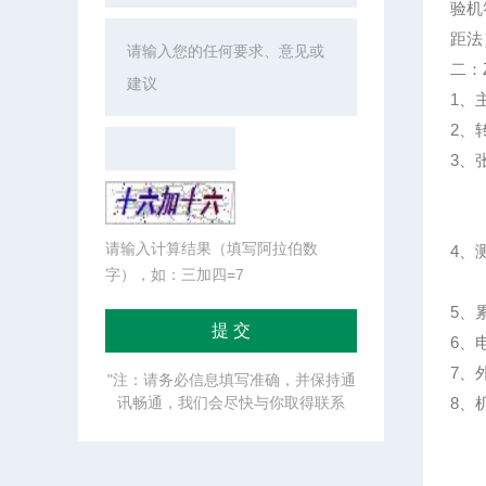
验机
距法）
二：Z
1、主
2、
3、
B型
0.
请输入计算结果（填写阿拉伯数
4、
字），如：三加四=7
B
5、累
6、电
7、外
"注：请务必信息填写准确，并保持通
讯畅通，我们会尽快与你取得联系
8、机