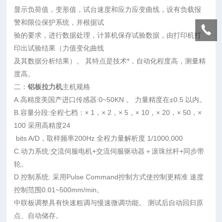
显示负荷值，变形值，试台速度和应力应变曲线，设有负载报
警和限位保护系统，并根据试
验的要求，进行数据处理，计算机保存试验数据，由打印机打
印出试验结果（力值变化曲线
及其数据分析结果）。 其特点是技术*，自动化程度高，测量精
度高。
二：
铝板拉力机
主机规格
A.高精度美国产进口传感器:0~50KN 。 力量精度在±0.5 以内。
B.容量分段:全程七档：× 1，× 2，× 5，× 10，× 20，× 50，×
100 采用高精度24
bits A/D，取样频率200Hz 全程力量解析度 1/1000,000
C.动力系统:交流伺服电机+交流伺服驱动器＋滚珠丝杆+同步带
轮。
D.控制系统: 采用Pulse Command控制方式使控制更精准 速度
控制范围0.01~500mm/min。
中联板调整具有快速粗调与慢速微调功能。 测试后自动回归原
点、自动储存。