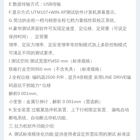
E.数据传输方式：USB传输
F.显示方式:UTM107+WIN-XP测试软件计算机屏幕显示。
G.简洁的全程一档与精密全程七档力量线性双校正系统。
H.豪华测试界面软件可实现定速度、定位移、定荷重（可设定
保持时间）、定荷重
增率、定应力增率、定应变增率等控制模式加上多阶控制模式
可满足不同的测试要求。
I.测试空间:测试宽度约450 mm（标准规格）
联板行走空间950 mm（不含夹具）（标准规格）
J.全程位移: 编码器2500 P/R，提升4倍精度 采用LINE DRIVE编
码器抗干扰能力* 位移
解析0.001mm。
小变形：金属引伸计，解析 0.001mm（需选购）
K.安全装置:过载紧急停机装置、上下行程限定装置、 漏电自动
断电系统、自动断点停机功能。
三.拉力机软件功能介绍:
A. 测试标准模块化功能:提供使用者设定所需应用的测试 标准设