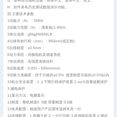
G．多种语言随机切换：简体中文、繁体中文、英文。
H．软件具有历史测试数据演示功能。
四:主要技术参数
1试验力（N）：50KN
2试验力范围（N）：满复核(1-99)%.
3单位选择：gf/kgf/N/KN/LB
4位移有效行程（mm）：850mm(或定制).
5位移精度：±0.5mm；
6动力系统：伺服电机及调速系统.
7传动系统：高强度滚珠丝杆.
8试验速度：0.001～500mm/min
9试验力准确度：优于示值的±0.5% 速度精度示值的±0.5%以内
10机台安全装置：1.上下限行程保护装置 2.zui大容量超载保护
3.漏电保护.
11显示方法：电脑显示.
12精度：整机精度0. 5级 荷重精度 0.5级
13夹具配置：根据用户产品需求选择夹具一付
14选择配置：1.电脑主机 2.一台打印机 3.延伸跟踪装置 4.测试