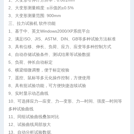
1、大变形引伸计分辨率：0.001mm
2、大变形测量精度: ≤示值的±0.5%
3、大变形测量范围: 900mm
三、拉力试验机 软件功能
1、基于中、英文Windows2000/XP系统平台
2、满足ISO、JIS、ASTM、DIN、GB等多种试验方法标准
3、具有位移、伸长、负荷、应力、应变等多种控制方式
4、自动存储试验条件、测试结果等试验数据
5、负荷、伸长自动标定
6、横梁细微调整，便于标定校验
7、遥控、鼠标等多元化操作控制，方便使用
8、具有批试验功能，可方便快捷连续试验
9、实时显示动态曲线
10、可选择应力—应变、力—变形、力—时间、强度—时间等
多种试验曲线
11、同组试验曲线叠加对比
12、试验曲线局部放大
13、自动分析试验数据.