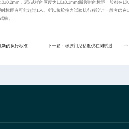
±0.2mm，3型试样的厚度为1.0±0.1mm)断裂时的标距一般都在1米
裂时标距有可能超过1米。所以橡胶拉力试验机行程设计一般考虑在1
伸试验。
机新的执行标准
下一篇：
橡胶门尼粘度仪在测试过程中常见问题与解决方法