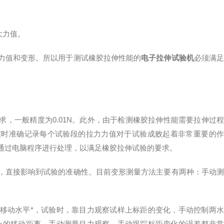
大力值。
值和变形。所以用于测试橡胶拉伸性能的
电子拉伸试验机
必须满
一般精度为0.01N。此外，由于检测橡胶拉伸性能需要拉伸过程
实时准确记录每个试验段的拉力力值对于试验成败起着非常重要的作
通过电脑程序进行处理，以满足橡胶拉伸试验的要求。
直接影响到试验的准确性。目前变形测量方法主要有两种：手动测
动水平*，试验时，靠目力观察试样上标距的变化，手动控制两水
上的移动距离。手动测量目力观察，手动跟踪标距变化的误差都非常