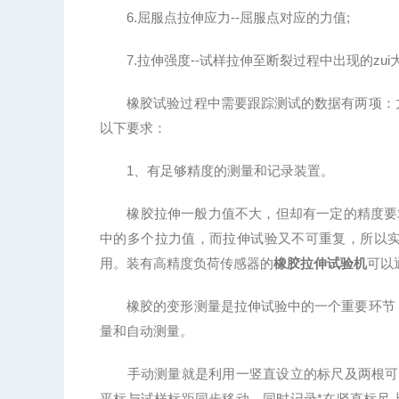
6.屈服点拉伸应力--屈服点对应的力值;
7.拉伸强度--试样拉伸至断裂过程中出现的zui
橡胶试验过程中需要跟踪测试的数据有两项：力
以下要求：
1、有足够精度的测量和记录装置。
橡胶拉伸一般力值不大，但却有一定的精度要求，
中的多个拉力值，而拉伸试验又不可重复，所以
用。装有高精度负荷传感器的
橡胶拉伸试验机
可以
橡胶的变形测量是拉伸试验中的一个重要环节，
量和自动测量。
手动测量就是利用一竖直设立的标尺及两根可移
平标与试样标距同步移动，同时记录*在竖直标尺