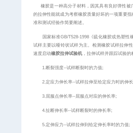
橡胶是一种高分子材料，因其具有良好弹性被广
的拉伸性能就成为考察橡胶质量好坏的一项重要指
准和测试经验作简要阐述。
国家标准GB/T528-1998《硫化橡胶或热
试样主要以哑铃状试样为主。检测橡胶试样拉伸性
速度启动
橡胶拉伸试验机
，拉伸试样并跟踪试验的
1.断裂强度--试样断裂时的力值;
2.定应力伸长率--试样拉伸至给定应力时的伸长
3.屈服点伸长率--屈服点对应的伸长率;
4.扯断伸长率--试样断裂时的伸长率;
5.定伸应力--试样拉伸到给定伸长率时的力值;