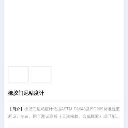
橡胶门尼粘度计
【简介】
橡胶门尼粘度计依据ASTM D1646及ISO289标准规范
所设计制造。用于测试原胶（天然橡胶、合成橡胶）或已配方
胶的Mooney门尼粘度值；测量胶料的应力松弛时间；测量已配