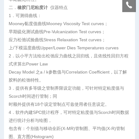
二．
橡胶门尼粘度计
仪器特点
1．可测得曲线：
Mooney黏度值曲线Mooney Viscosity Test curves；
早期硫化测试曲线Pre-Vulcanization Test curves；
应力松弛试验曲线Stress Relaxation Test curves；
上/下模温度曲线Upper/Lower Dies Temperatures curves
2．以小平方法绘出松弛应力曲线之回归线，且依线性回归方程
式求算出Power Law
Decay Model 之a / k参数值与Correlation Coefficient，以了解
胶料的松弛特性。
3．提供有多等级之管制界限设定功能，可针对特定粘度值与
Scorch时间进行管制；同
时额外提供有18个设定管制点可兹使用者任意设定。
4．软件内建SPC统计程序，可对特定粘度值与Scorch时间数据
进行统计分析与绘图，
包含有：个别值与移动全距(X-MR)管制图、平均值(X-R)管制
图、直方图(Histogram)