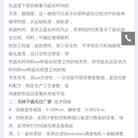
化温度下剪切模量与硫化时间的
关系，曲线图。这一曲线可以表示出胶料硫化过程式中的各种
物理性能，从起始粘度，低粘度，
焦烧时间、直至正硫化时间为止，所测得的结果显示了硫化的
全过程。同时，可确定被测胶料
的加工性能，如热塑性、加工安全性、可求得应力松驰曲线，
硫化速度，估计交联点密度，研
究硫化时间和zui终硫化程度之间的相关性，研究硫化反应动力
时间和zui终硫化程度之间的相
关性等等。其zui大特性，一次试验可获得整套数据，是优化胶
料配方，制定生产工艺参数，提
高橡胶制成品质量的有效手段,
二：
无转子硫化仪厂家
技术指标
A．高精度传感器：0~20N.m。解析度：0.001N.m。
B．控制系统：采用计算机控制和接口板进行数据的采集、保
存、处理和打印试验结果及曲线处
理。C．旋转系统：采用步进Electronics调速电机＋振幅调整