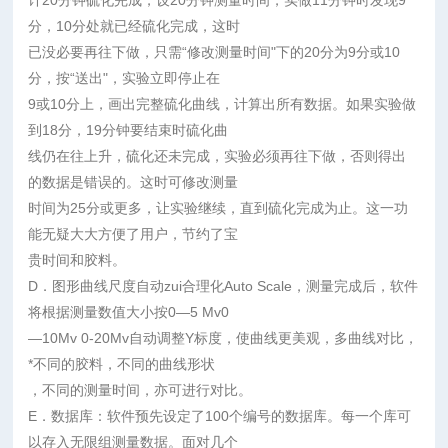
计20分钟硫化完成，设20分钟测量时间，实做11分钟时发现9
分，10分处就已经硫化完成，这时
已没必要再往下做，只需“修改测量时间"下的20分为9分或10
分，按“送出"，实验立即停止在
9或10分上，画出完整硫化曲线，计算出所有数据。如果实验做
到18分，19分钟要结束时硫化曲
线仍在往上升，硫化还未完成，实验必须再往下做，否则得出
的数据是错误的。这时可修改测量
时间为25分或更多，让实验继续，直到硫化完成为止。这一功
能无疑大大方便了用户，节约了宝
贵时间和胶料。
D．图形曲线尺度自动zui合理化Auto Scale，测量完成后，软件
将根据测量数值大小按0—5 Mv0
—10Mv 0-20Mv自动调整Y标度，使曲线更美观，多曲线对比，
*不同的胶料，不同的曲线形状
，不同的测量时间，亦可进行对比。
E．数据库：软件预先设定了100个编号的数据库。每一个库可
以存入无限组测量数据。面对几个