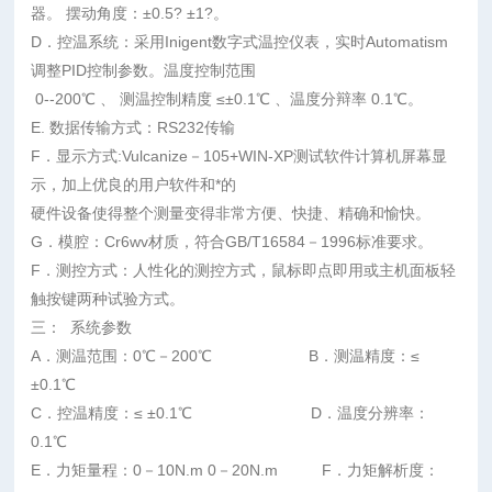
器。 摆动角度：±0.5? ±1?。
D．控温系统：采用Inigent数字式温控仪表，实时Automatism
调整PID控制参数。温度控制范围
0--200℃ 、 测温控制精度 ≤±0.1℃ 、温度分辩率 0.1℃。
E. 数据传输方式：RS232传输
F．显示方式:Vulcanize－105+WIN-XP测试软件计算机屏幕显
示，加上优良的用户软件和*的
硬件设备使得整个测量变得非常方便、快捷、精确和愉快。
G．模腔：Cr6wv材质，符合GB/T16584－1996标准要求。
F．测控方式：人性化的测控方式，鼠标即点即用或主机面板轻
触按键两种试验方式。
三： 系统参数
A．测温范围：0℃－200℃ B．测温精度：≤
±0.1℃
C．控温精度：≤ ±0.1℃ D．温度分辨率：
0.1℃
E．力矩量程：0－10N.m 0－20N.m F．力矩解析度：