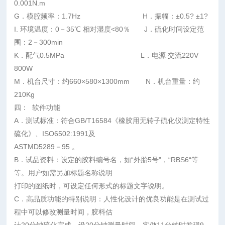
0.001N.m
G．模腔频率：1.7Hz H．振幅：±0.5? ±1?
I. 环境温度：0－35℃ 相对湿度<80％ J．硫化时间设定范
围：2－300min
K．配气0.5MPa L．电源 交流220V
800W
M．机台尺寸：约660×580×1300mm N．机台重量：约
210Kg
四： 软件功能
A．测试标准：符合GB/T16584《橡胶用无转子硫化仪测定特性
硫化》、ISO6502:1991及
ASTMD5289－95 。
B．试品资料：设定的胶料编号名，如“外胎5号"，“RBS6“等
等。用户如需另加标题名称说明
打印的图纸时，可设定任何形式的标题文字说明。
C．高品质功能的特别说明：人性化设计的优良功能是在测试过
程中可以修改测量时间，胶料估