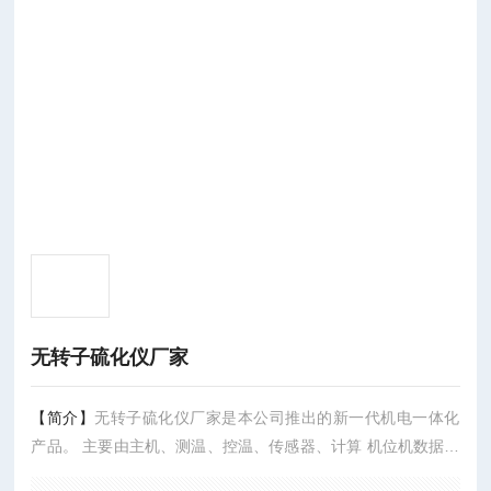
无转子硫化仪厂家
【简介】
无转子硫化仪厂家是本公司推出的新一代机电一体化
产品。 主要由主机、测温、控温、传感器、计算 机位机数据采
集、打印机及电气连锁等部分组成。 测控温电路由自适应高精