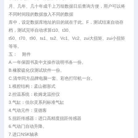
月、几年、几十年成千上万组数据日后查询方便，用户可以将
不同时间段的数据放入不同的数据
库中，设定数据库地址的目的就在于此。F．测试结束自动存
档，测试完毕自动求算t10、t30、
t50、t70、t90、ts1、ts2、Vc1、Vc2、zui大扭矩、zui小扭矩
等等。
五： 附件
A.一年保固书及中文操作说明书各一份。
B.橡胶硫化仪测试软件一份。
C.清华同方品牌电脑一套、彩色打印机一台。
1.模腔结构：孟山都形式
2.控温系统：欧姆龙温控仪
3.气缸：佳尔灵系列标准气缸
4.气动元件：亚德客
5.扭距传感器：进口高精度扭距传感器
6.气动门自动升降。
7.进口NSK轴承